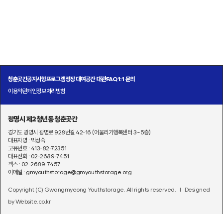
청춘곳간
공지사항
프로그램
정장 대여
공간 대관
FAQ
1:1 문의
이용약관
개인정보처리방침
광명시 제2청년동 청춘곳간
경기도 광명시 광명로 928번길 42-16 (어울리기행복센터 3~5층)
대표자명 : 박성숙
고유번호 : 413-82-72351
대표전화 : 02-2689-7451
팩스 : 02-2689-7457
이메일 : gmyouthstorage@gmyouthstorage.org
Copyright (C) Gwangmyeong Youthstorage. All rights reserved.
l Designed
by Website.co.kr