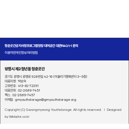
청춘곳간
공지사항
프로그램
정장 대여
공간 대관
FAQ
1:1 문의
이용약관
개인정보처리방침
광명시 제2청년동 청춘곳간
경기도 광명시 광명로 928번길 42-16 (어울리기행복센터 3~5층)
대표자명 : 박성숙
고유번호 : 413-82-72351
대표전화 : 02-2689-7451
팩스 : 02-2689-7457
이메일 : gmyouthstorage@gmyouthstorage.org
Copyright (C) Gwangmyeong Youthstorage. All rights reserved.
l Designed
by Website.co.kr