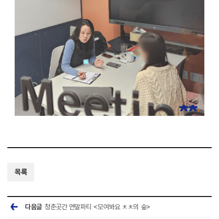
목록
다음글
청춘곳간 연말파티 <모여봐요 ㅊㅊ의 숲>