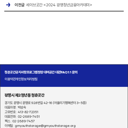
이전글
세이브곳간 <2024 광명청년금융아카데미>
청춘곳간
공지사항
프로그램
정장 대여
공간 대관
FAQ
1:1 문의
이용약관
개인정보처리방침
광명시 제2청년동 청춘곳간
경기도 광명시 광명로 928번길 42-16 (어울리기행복센터 3~5층)
대표자명 : 박성숙
고유번호 : 413-82-72351
대표전화 : 02-2689-7451
팩스 : 02-2689-7457
이메일 : gmyouthstorage@gmyouthstorage.org