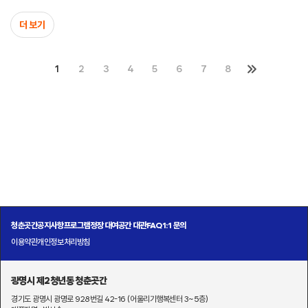
더 보기
1
2
3
4
5
6
7
8
청춘곳간
공지사항
프로그램
정장 대여
공간 대관
FAQ
1:1 문의
이용약관
개인정보처리방침
광명시 제2청년동 청춘곳간
경기도 광명시 광명로 928번길 42-16 (어울리기행복센터 3~5층)