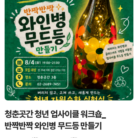
청춘곳간 청년 업사이클 워크숍_
반짝반짝 와인병 무드등 만들기