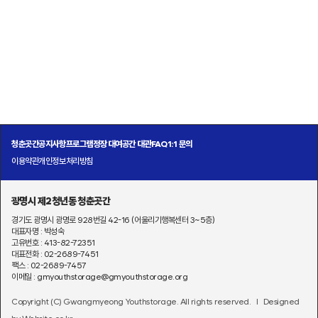
청춘곳간
공지사항
프로그램
정장 대여
공간 대관
FAQ
1:1 문의
이용약관
개인정보처리방침
광명시 제2청년동 청춘곳간
경기도 광명시 광명로 928번길 42-16 (어울리기행복센터 3~5층)
대표자명 : 박성숙
고유번호 : 413-82-72351
대표전화 : 02-2689-7451
팩스 : 02-2689-7457
이메일 : gmyouthstorage@gmyouthstorage.org
Copyright (C) Gwangmyeong Youthstorage. All rights reserved.
l Designed