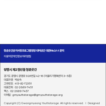
청춘곳간
공지사항
프로그램
정장 대여
공간 대관
FAQ
1:1 문의
이용약관
개인정보처리방침
광명시 제2청년동 청춘곳간
경기도 광명시 광명로 928번길 42-16 (어울리기행복센터 3~5층)
대표자명 : 박성숙
고유번호 : 413-82-72351
대표전화 : 02-2689-7451
팩스 : 02-2689-7457
이메일 : gmyouthstorage@gmyouthstorage.org
Copyright (C) Gwangmyeong Youthstorage. All rights reserved.
l Designed