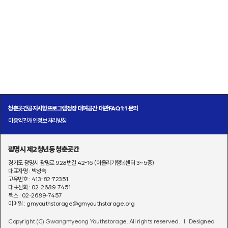
청춘곳간
공지사항
프로그램
정장 대여
공간 대관
FAQ
1:1 문의
이용약관
개인정보처리방침
광명시 제2청년동 청춘곳간
경기도 광명시 광명로 928번길 42-16 (어울리기행복센터 3~5층)
대표자명 : 박성숙
고유번호 : 413-82-72351
대표전화 : 02-2689-7451
팩스 : 02-2689-7457
이메일 : gmyouthstorage@gmyouthstorage.org
Copyright (C) Gwangmyeong Youthstorage. All rights reserved.
l Designed