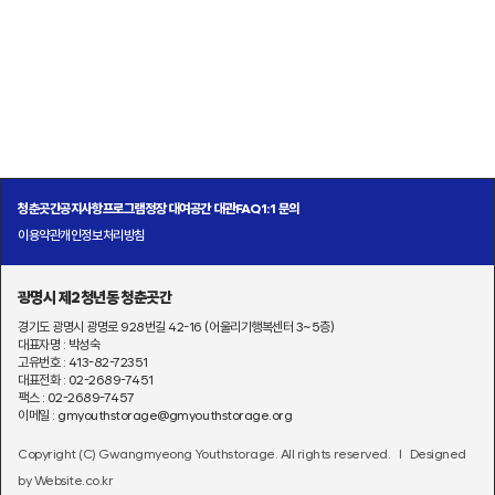
청춘곳간
공지사항
프로그램
정장 대여
공간 대관
FAQ
1:1 문의
이용약관
개인정보처리방침
광명시 제2청년동 청춘곳간
경기도 광명시 광명로 928번길 42-16 (어울리기행복센터 3~5층)
대표자명 : 박성숙
고유번호 : 413-82-72351
대표전화 : 02-2689-7451
팩스 : 02-2689-7457
이메일 : gmyouthstorage@gmyouthstorage.org
Copyright (C) Gwangmyeong Youthstorage. All rights reserved.
l Designed
by Website.co.kr