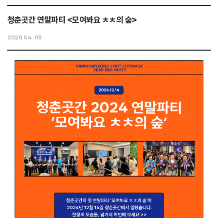
청춘곳간 연말파티 <모여봐요 ㅊㅊ의 숲>
2025. 04. 05