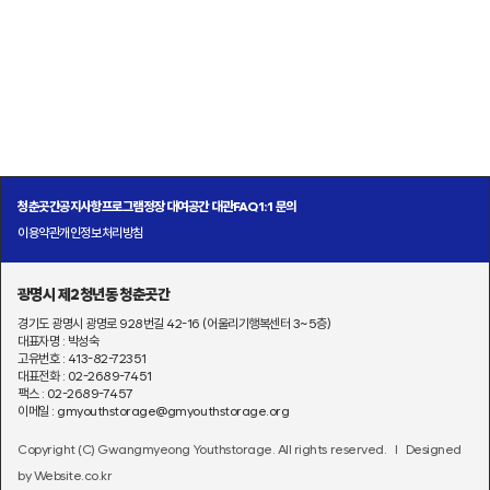
청춘곳간
공지사항
프로그램
정장 대여
공간 대관
FAQ
1:1 문의
이용약관
개인정보처리방침
광명시 제2청년동 청춘곳간
경기도 광명시 광명로 928번길 42-16 (어울리기행복센터 3~5층)
대표자명 : 박성숙
고유번호 : 413-82-72351
대표전화 : 02-2689-7451
팩스 : 02-2689-7457
이메일 : gmyouthstorage@gmyouthstorage.org
Copyright (C) Gwangmyeong Youthstorage. All rights reserved.
l Designed
by Website.co.kr