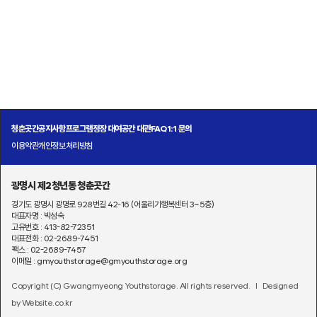
청춘곳간
공지사항
프로그램
정장 대여
공간 대관
FAQ
1:1 문의
이용약관
개인정보처리방침
광명시 제2청년동 청춘곳간
경기도 광명시 광명로 928번길 42-16 (어울리기행복센터 3~5층)
대표자명 : 박성숙
고유번호 : 413-82-72351
대표전화 : 02-2689-7451
팩스 : 02-2689-7457
이메일 : gmyouthstorage@gmyouthstorage.org
Copyright (C) Gwangmyeong Youthstorage. All rights reserved.
l Designed
by Website.co.kr