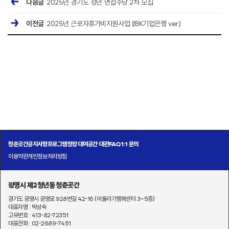
다음글
2025년 경기도 청년 면접수당 2차 모집
이전글
2025년 근로자휴가비지원사업 (IBK기업은행 ver.)
청춘곳간
공지사항
프로그램
정장 대여
공간 대관
FAQ
1:1 문의
이용약관
개인정보처리방침
광명시 제2청년동 청춘곳간
경기도 광명시 광명로 928번길 42-16 (어울리기행복센터 3~5층)
대표자명 : 박성숙
고유번호 : 413-82-72351
대표전화 : 02-2689-7451