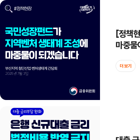
[정책
마중물
더 보기